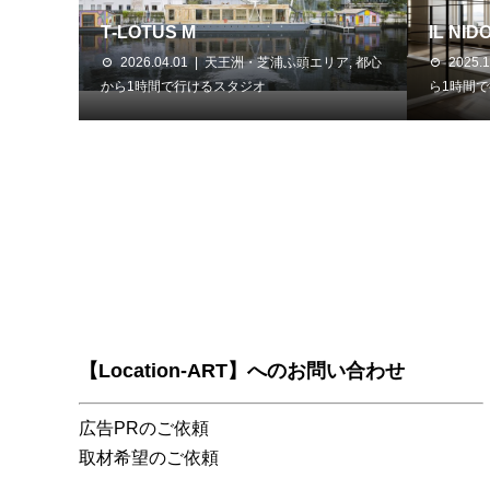
T‑LOTUS M
IL NID
2026.04.01
天王洲・芝浦ふ頭エリア
,
都心
2025.1
から1時間で行けるスタジオ
ら1時間
【Location-ART】へのお問い合わせ
広告PRのご依頼
取材希望のご依頼