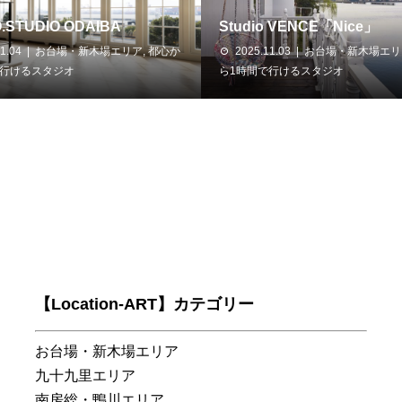
O.STUDIO ODAIBA
Studio VENCE「Nice」
1.04
お台場・新木場エリア
,
都心か
2025.11.03
お台場・新木場エリ
で行けるスタジオ
ら1時間で行けるスタジオ
【Location-ART】カテゴリー
お台場・新木場エリア
九十九里エリア
南房総・鴨川エリア