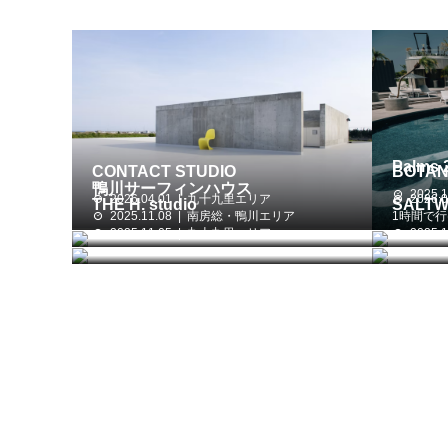
Palms 
CONTACT STUDIO
BOTAN
鴨川サーフィンハウス
2025.1
2026.04.01
九十九里エリア
2026.0
THE H. studio
SALTW
2025.11.08
南房総・鴨川エリア
1時間で
2025.11.05
九十九里エリア
2025.1