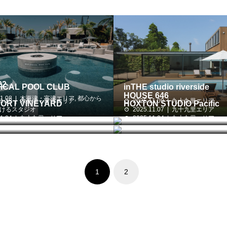
22
ICAL POOL CLUB
inTHE studio riverside
HOUSE 646
1.08
木更津・富津エリア
,
都心から
1.15
木更津・富津エリア
2025.11.09
九十九里エリア
ORT VINEYARD
HOXTON STUDIO Pacific
行けるスタジオ
2025.11.07
九十九里エリア
1.04
九十九里エリア
2025.11.04
九十九里エリア
1
2