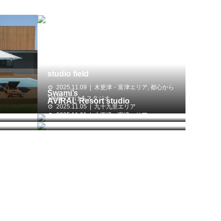
studio field
2025.11.09
木更津・富津エリア
,
都心から
Swami’s
1時間で行けるスタジオ
AVIRAL Resort studio
2025.11.05
九十九里エリア
2025.11.01
木更津・富津エリア