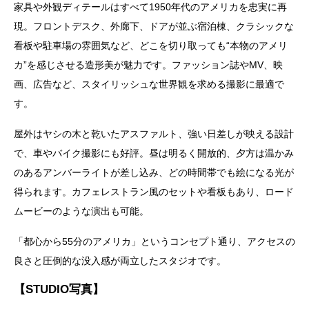
家具や外観ディテールはすべて1950年代のアメリカを忠実に再
現。フロントデスク、外廊下、ドアが並ぶ宿泊棟、クラシックな
看板や駐車場の雰囲気など、どこを切り取っても“本物のアメリ
カ”を感じさせる造形美が魅力です。ファッション誌やMV、映
画、広告など、スタイリッシュな世界観を求める撮影に最適で
す。
屋外はヤシの木と乾いたアスファルト、強い日差しが映える設計
で、車やバイク撮影にも好評。昼は明るく開放的、夕方は温かみ
のあるアンバーライトが差し込み、どの時間帯でも絵になる光が
得られます。カフェレストラン風のセットや看板もあり、ロード
ムービーのような演出も可能。
「都心から55分のアメリカ」というコンセプト通り、アクセスの
良さと圧倒的な没入感が両立したスタジオです。
【STUDIO写真】