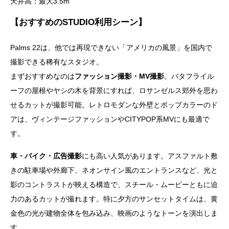
天井高：最大3.5m
【おすすめのSTUDIO利用シーン】
Palms 22は、他では再現できない「アメリカの風景」を国内で
撮影できる稀有なスタジオ。
まずおすすめなのは
ファッション撮影・MV撮影
。バタフライル
ーフの屋根やヤシの木を背景にすれば、ロサンゼルス郊外を思わ
せるカットが撮影可能。レトロモダンな外壁とポップカラーのド
アは、ヴィンテージファッションやCITYPOP系MVにも最適で
す。
車・バイク・広告撮影
にも高い人気があります。アスファルト敷
きの駐車場や外廊下、ネオンサイン風のエントランスなど、光と
影のコントラストが映える構造で、スチール・ムービーともに迫
力のあるカットが撮れます。特に夕方のサンセットタイムは、黄
金色の光が建物全体を包み込み、映画のようなトーンを演出しま
す。