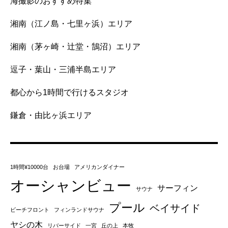
海撮影のおすすめ特集
湘南（江ノ島・七里ヶ浜）エリア
湘南（茅ヶ崎・辻堂・鵠沼）エリア
逗子・葉山・三浦半島エリア
都心から1時間で行けるスタジオ
鎌倉・由比ヶ浜エリア
1時間¥10000台
お台場
アメリカンダイナー
オーシャンビュー
サーフィン
サウナ
プール
ベイサイド
ビーチフロント
フィンランドサウナ
ヤシの木
リバーサイド
一宮
丘の上
本牧