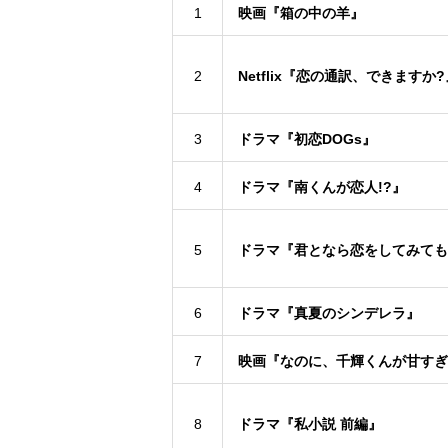
1
映画『箱の中の羊』
2
Netflix『恋の通訳、できますか?
3
ドラマ『初恋DOGs』
4
ドラマ『南くんが恋人!?』
5
ドラマ『君となら恋をしてみても
6
ドラマ『真夏のシンデレラ』
7
映画『なのに、千輝くんが甘すぎ
8
ドラマ『私小説 前編』