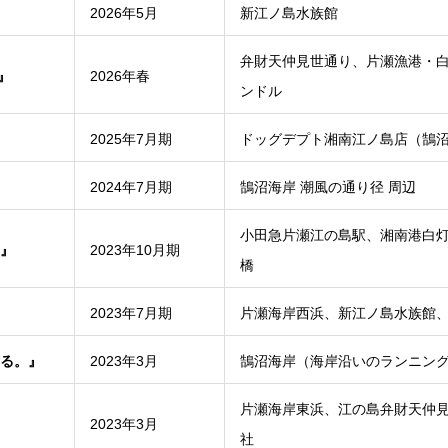
2026年5月
新江ノ島水族館
弁財天仲見世通り、片瀬漁港・
』
2026年春
ンドル
2025年7月期
ドッグデプト湘南江ノ島店（鵠沼
2024年7月期
鵠沼海岸 潮風の通り径 周辺
小田急片瀬江の島駅、湘南港白
』
2023年10月期
橋
2023年7月期
片瀬海岸西浜、新江ノ島水族館
る。』
2023年3月
鵠沼海岸（海岸沿いのランニン
片瀬海岸東浜、江の島弁財天仲
2023年3月
社