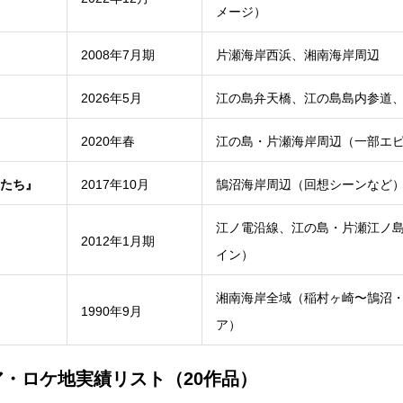
メージ）
2008年7月期
片瀬海岸西浜、湘南海岸周辺
2026年5月
江の島弁天橋、江の島島内参道
2020年春
江の島・片瀬海岸周辺（一部エ
たち』
2017年10月
鵠沼海岸周辺（回想シーンなど
江ノ電沿線、江の島・片瀬江ノ
2012年1月期
イン）
湘南海岸全域（稲村ヶ崎〜鵠沼
1990年9月
ア）
・ロケ地実績リスト（20作品）