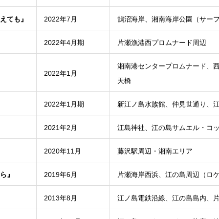
えても』
2022年7月
鵠沼海岸、湘南海岸公園（サー
2022年4月期
片瀬漁港西プロムナード周辺
湘南港センタープロムナード、
2022年1月
天橋
2022年1月期
新江ノ島水族館、仲見世通り、
2021年2月
江島神社、江の島サムエル・コ
2020年11月
藤沢駅周辺・湘南エリア
ら』
2019年6月
片瀬海岸西浜、江の島周辺（ロ
2013年8月
江ノ島電鉄沿線、江の島島内、