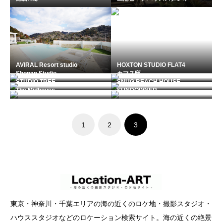
AVIRAL Resort studio
HOXTON STUDIO FLAT4
Shonan Studio
カマス邸
STUDIO TREE
SNUG BEACH HOUSE
The Midhouse
SUNDOWNER
1
2
3
東京・神奈川・千葉エリアの海の近くのロケ地・撮影スタジオ・
ハウススタジオなどのロケーション検索サイト。海の近くの絶景